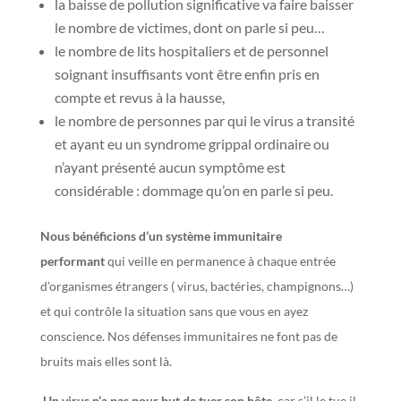
la baisse de pollution significative va faire baisser
le nombre de victimes, dont on parle si peu…
le nombre de lits hospitaliers et de personnel
soignant insuffisants vont être enfin pris en
compte et revus à la hausse,
le nombre de personnes par qui le virus a transité
et ayant eu un syndrome grippal ordinaire ou
n’ayant présenté aucun symptôme est
considérable : dommage qu’on en parle si peu.
Nous bénéficions d’un système immunitaire
performant
qui veille en permanence à chaque entrée
d’organismes étrangers ( virus, bactéries, champignons…)
et qui contrôle la situation sans que vous en ayez
conscience.
Nos défenses immunitaires ne font pas de
bruits mais elles sont là.
Un virus n’a pas pour but de tuer son hôte
, car s’il le tue il